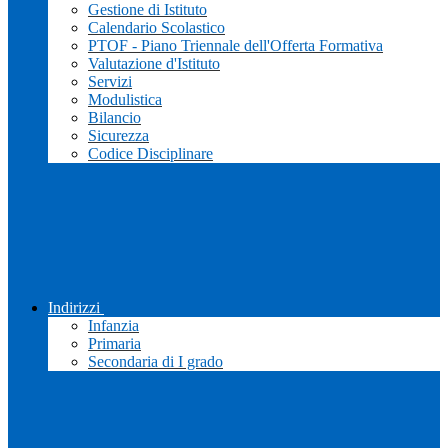
Gestione di Istituto
Calendario Scolastico
PTOF - Piano Triennale dell'Offerta Formativa
Valutazione d'Istituto
Servizi
Modulistica
Bilancio
Sicurezza
Codice Disciplinare
Indirizzi
Infanzia
Primaria
Secondaria di I grado