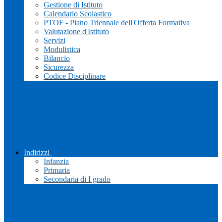
Gestione di Istituto
Calendario Scolastico
PTOF - Piano Triennale dell'Offerta Formativa
Valutazione d'Istituto
Servizi
Modulistica
Bilancio
Sicurezza
Codice Disciplinare
Indirizzi
Infanzia
Primaria
Secondaria di I grado