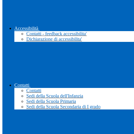
Accessibilità
Contatti - feedback accessibilita'
Dichiarazione di accessibilita'
Contatti
Contatti
Sedi della Scuola dell'Infanzia
Sedi della Scuola Primaria
Sedi della Scuola Secondaria di I grado