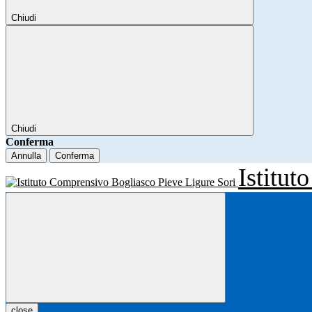
Chiudi
Chiudi
Conferma
Annulla
Conferma
Istitu
close