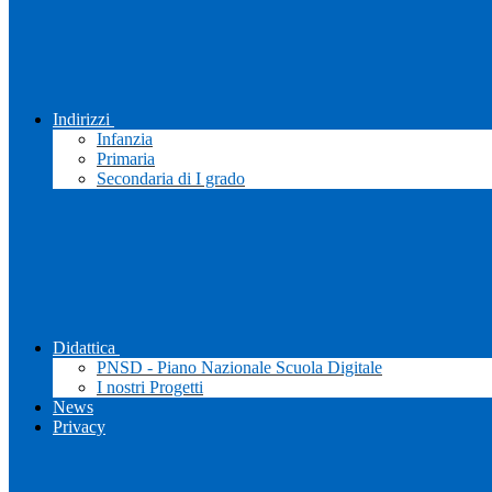
Indirizzi
Infanzia
Primaria
Secondaria di I grado
Didattica
PNSD - Piano Nazionale Scuola Digitale
I nostri Progetti
News
Privacy