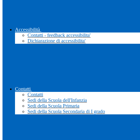
Accessibilità
Contatti - feedback accessibilita'
Dichiarazione di accessibilita'
Contatti
Contatti
Sedi della Scuola dell'Infanzia
Sedi della Scuola Primaria
Sedi della Scuola Secondaria di I grado