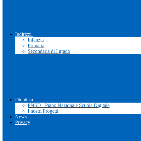
Indirizzi
Infanzia
Primaria
Secondaria di I grado
Didattica
PNSD - Piano Nazionale Scuola Digitale
I nostri Progetti
News
Privacy