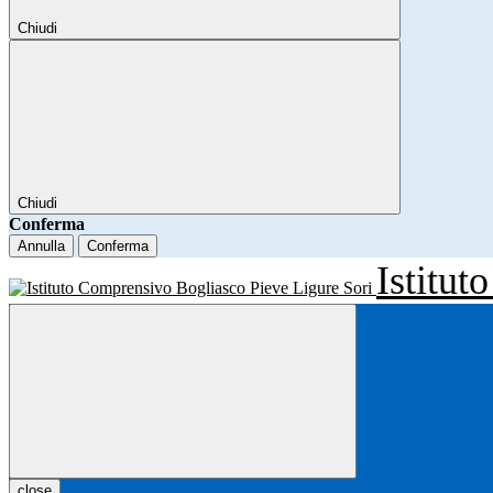
Chiudi
Chiudi
Conferma
Annulla
Conferma
Istitu
close