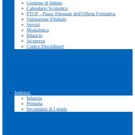
Gestione di Istituto
Calendario Scolastico
PTOF - Piano Triennale dell'Offerta Formativa
Valutazione d'Istituto
Servizi
Modulistica
Bilancio
Sicurezza
Codice Disciplinare
Indirizzi
Infanzia
Primaria
Secondaria di I grado