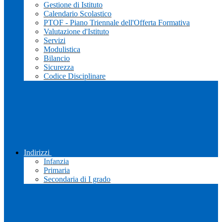
Gestione di Istituto
Calendario Scolastico
PTOF - Piano Triennale dell'Offerta Formativa
Valutazione d'Istituto
Servizi
Modulistica
Bilancio
Sicurezza
Codice Disciplinare
Indirizzi
Infanzia
Primaria
Secondaria di I grado