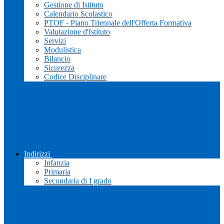
Gestione di Istituto
Calendario Scolastico
PTOF - Piano Triennale dell'Offerta Formativa
Valutazione d'Istituto
Servizi
Modulistica
Bilancio
Sicurezza
Codice Disciplinare
Indirizzi
Infanzia
Primaria
Secondaria di I grado