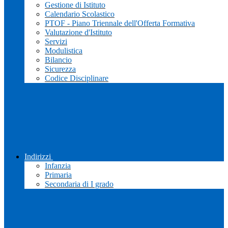
Gestione di Istituto
Calendario Scolastico
PTOF - Piano Triennale dell'Offerta Formativa
Valutazione d'Istituto
Servizi
Modulistica
Bilancio
Sicurezza
Codice Disciplinare
Indirizzi
Infanzia
Primaria
Secondaria di I grado