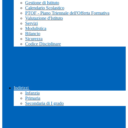
Gestione di Istituto
Calendario Scolastico
PTOF - Piano Triennale dell'Offerta Formativa
Valutazione d'Istituto
Servizi
Modulistica
Bilancio
Sicurezza
Codice Disciplinare
Indirizzi
Infanzia
Primaria
Secondaria di I grado