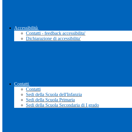
Accessibilità
Contatti - feedback accessibilita'
Dichiarazione di accessibilita'
Contatti
Contatti
Sedi della Scuola dell'Infanzia
Sedi della Scuola Primaria
Sedi della Scuola Secondaria di I grado