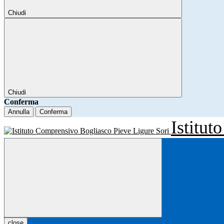
Chiudi
Chiudi
Conferma
Annulla
Conferma
Istitu
close