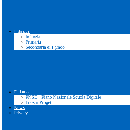
Indirizzi
Infanzia
Primaria
Secondaria di I grado
Didattica
PNSD - Piano Nazionale Scuola Digitale
I nostri Progetti
News
Privacy