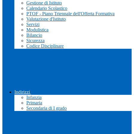
Gestione di Istituto
Calendario Scolastico
PTOF - Piano Triennale dell'Offerta Formativa
Valutazione d'Istituto
Servizi
Modulistica
Bilancio
Sicurezza
Codice Disciplinare
Indirizzi
Infanzia
Primaria
Secondaria di I grado