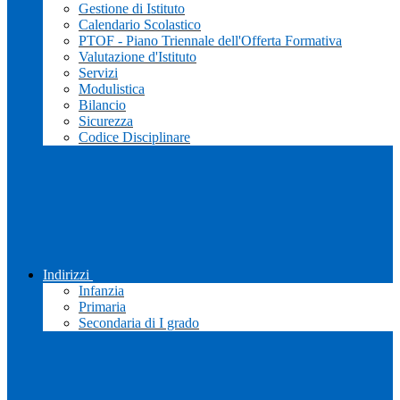
Gestione di Istituto
Calendario Scolastico
PTOF - Piano Triennale dell'Offerta Formativa
Valutazione d'Istituto
Servizi
Modulistica
Bilancio
Sicurezza
Codice Disciplinare
Indirizzi
Infanzia
Primaria
Secondaria di I grado