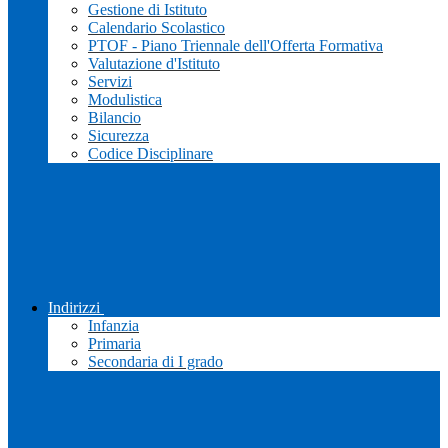
Gestione di Istituto
Calendario Scolastico
PTOF - Piano Triennale dell'Offerta Formativa
Valutazione d'Istituto
Servizi
Modulistica
Bilancio
Sicurezza
Codice Disciplinare
Indirizzi
Infanzia
Primaria
Secondaria di I grado