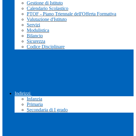
Gestione di Istituto
Calendario Scolastico
PTOF - Piano Triennale dell'Offerta Formativa
Valutazione d'Istituto
Servizi
Modulistica
Bilancio
Sicurezza
Codice Disciplinare
Indirizzi
Infanzia
Primaria
Secondaria di I grado