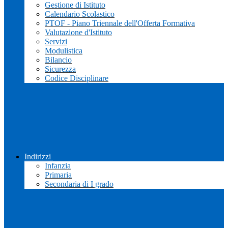
Gestione di Istituto
Calendario Scolastico
PTOF - Piano Triennale dell'Offerta Formativa
Valutazione d'Istituto
Servizi
Modulistica
Bilancio
Sicurezza
Codice Disciplinare
Indirizzi
Infanzia
Primaria
Secondaria di I grado