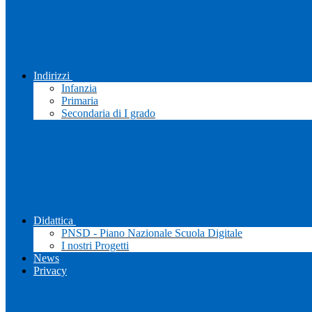
Indirizzi
Infanzia
Primaria
Secondaria di I grado
Didattica
PNSD - Piano Nazionale Scuola Digitale
I nostri Progetti
News
Privacy