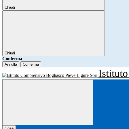
Chiudi
Chiudi
Conferma
Annulla
Conferma
Istitu
close