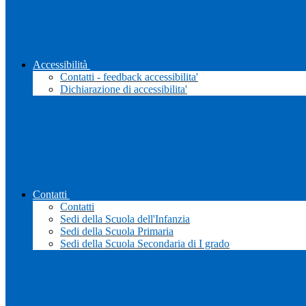
Accessibilità
Contatti - feedback accessibilita'
Dichiarazione di accessibilita'
Contatti
Contatti
Sedi della Scuola dell'Infanzia
Sedi della Scuola Primaria
Sedi della Scuola Secondaria di I grado