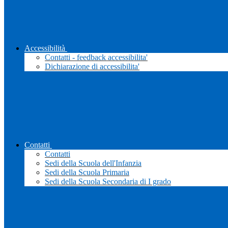
Accessibilità
Contatti - feedback accessibilita'
Dichiarazione di accessibilita'
Contatti
Contatti
Sedi della Scuola dell'Infanzia
Sedi della Scuola Primaria
Sedi della Scuola Secondaria di I grado