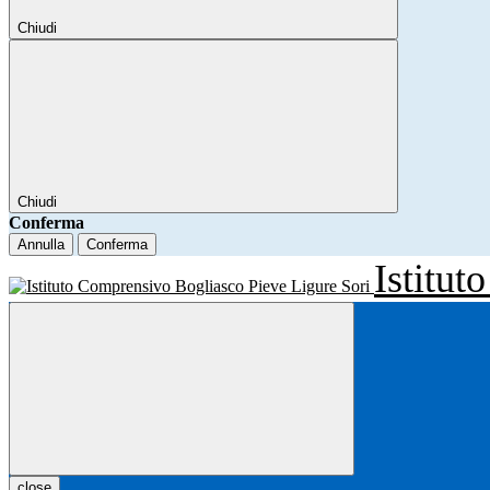
Chiudi
Chiudi
Conferma
Annulla
Conferma
Istitu
close