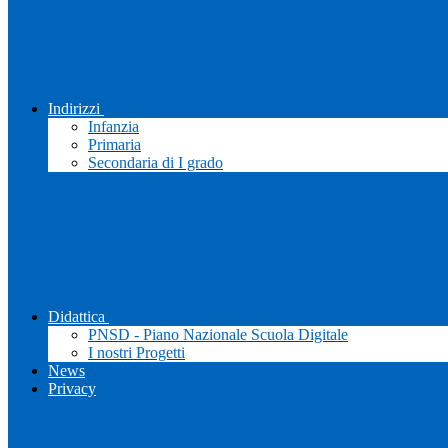
Indirizzi
Infanzia
Primaria
Secondaria di I grado
Didattica
PNSD - Piano Nazionale Scuola Digitale
I nostri Progetti
News
Privacy